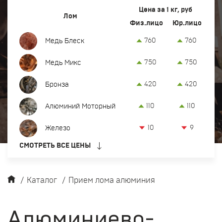
Вывоз и демонтаж лома
Цена за 1 кг, руб
Лом
Физ.лицо
Юр.лицо
Закупка кабеля
760
760
Медь Блеск
Закупка оргтехники и оборудования
750
750
Медь Микс
Контакты
420
420
Бронза
Заказать обратный звонок
110
110
Алюминий Моторный
Прием лома цветных и черных металлов в Сургуте
10
9
Железо
8 (922) 774-98-88
СМОТРЕТЬ ВСЕ ЦЕНЫ
офис:
ул. Нижневартовское шоссе, 3
srg@metkom-group.ru
/
Каталог
/
Прием лома алюминия
Алюминиево-