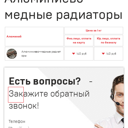
медные радиаторы
Цена за 1 кг
Алюминий
Физ.лицо, оплата
Юр.лицо, оплата
на карту
по безналу
Алюминиево-медные радиат
140 руб
140 руб
оры
Есть вопросы?
-
Закажите обратный
звонок!
Телефон