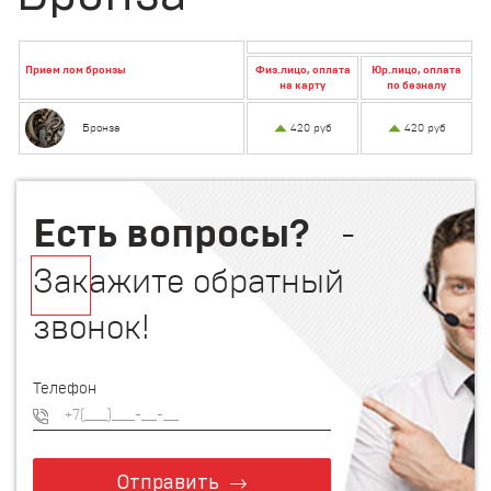
Прием лом бронзы
Физ.лицо, оплата
Юр.лицо, оплата
на карту
по безналу
Бронза
420 руб
420 руб
Есть вопросы?
-
Закажите обратный
звонок!
Телефон
Отправить