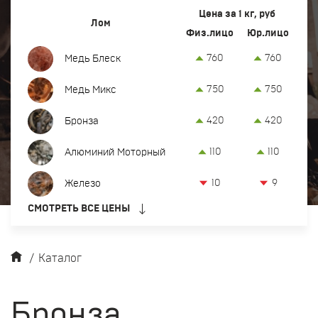
Вывоз и демонтаж лома
Цена за 1 кг, руб
Лом
Физ.лицо
Юр.лицо
Закупка кабеля
760
760
Медь Блеск
Закупка оргтехники и оборудования
750
750
Медь Микс
Контакты
420
420
Бронза
Заказать обратный звонок
110
110
Алюминий Моторный
Прием лома цветных и черных металлов в Сургуте
10
9
Железо
8 (922) 774-98-88
СМОТРЕТЬ ВСЕ ЦЕНЫ
офис:
ул. Нижневартовское шоссе, 3
srg@metkom-group.ru
/
Каталог
Бронза