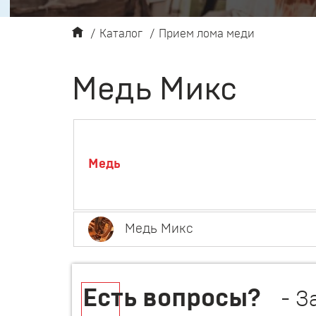
/
Каталог
/
Прием лома меди
Медь Микс
Медь
Медь Микс
Есть вопросы?
- З