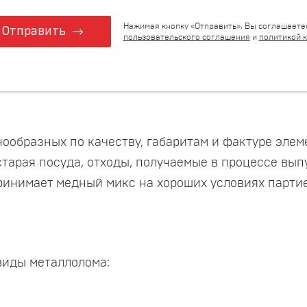
Нажимая кнопку «Отправить», Вы соглашаете
Отправить
пользовательского соглашения
и
политикой 
ообразных по качеству, габаритам и фактуре элеме
старая посуда, отходы, получаемые в процессе вып
нимает медный микс на хороших условиях партией 
виды металлолома: