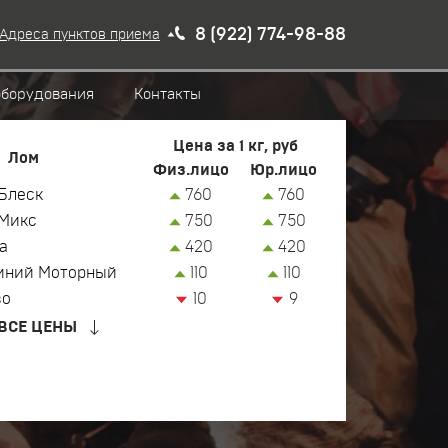
8 (922) 774-98-88
Адреса пунктов приема
оборудования
Контакты
Цена за 1 кг, руб
Лом
Физ.лицо
Юр.лицо
Блеск
760
760
Микс
750
750
а
420
420
иний Моторный
110
110
зо
10
9
ВСЕ ЦЕНЫ