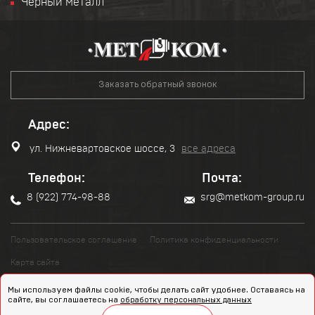
Черный металл
Заказать обратный звонок
Адрес:
ул. Нижневартовское шоссе, 3
все адреса
Телефон:
Почта:
8 (922) 774-98-88
srg@metkom-group.ru
Пользовательское соглашение
Политика конфиденциальности
Карта сайта
Мы используем файлы cookie, чтобы делать сайт удобнее. Оставаясь на
Разработка и продвижение сайта
сайте, вы соглашаетесь на
обработку персональных данных
Copyright 2022 © "МЕТКОМ-