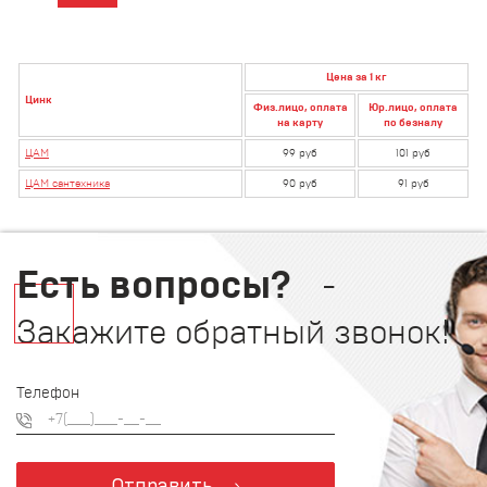
Цена за 1 кг
Цинк
Физ.лицо, оплата
Юр.лицо, оплата
на карту
по безналу
ЦАМ
99 руб
101 руб
ЦАМ сантехника
90 руб
91 руб
Есть вопросы?
-
Закажите обратный звонок!
Телефон