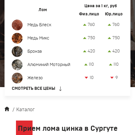
Вывоз и демонтаж лома
Цена за 1 кг, руб
Лом
Физ.лицо
Юр.лицо
Закупка кабеля
760
760
Медь Блеск
Закупка оргтехники и оборудования
750
750
Медь Микс
Контакты
420
420
Бронза
Заказать обратный звонок
110
110
Алюминий Моторный
Прием лома цветных и черных металлов в Сургуте
10
9
Железо
8 (922) 774-98-88
СМОТРЕТЬ ВСЕ ЦЕНЫ
офис:
ул. Нижневартовское шоссе, 3
srg@metkom-group.ru
/
Каталог
Прием лома цинка в Сургуте