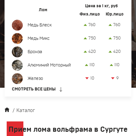
Вывоз и демонтаж лома
Цена за 1 кг, руб
Лом
Физ.лицо
Юр.лицо
Закупка кабеля
760
760
Медь Блеск
Закупка оргтехники и оборудования
750
750
Медь Микс
Контакты
420
420
Бронза
Заказать обратный звонок
110
110
Алюминий Моторный
Прием лома цветных и черных металлов в Сургуте
10
9
Железо
8 (922) 774-98-88
СМОТРЕТЬ ВСЕ ЦЕНЫ
офис:
ул. Нижневартовское шоссе, 3
srg@metkom-group.ru
/
Каталог
Прием лома вольфрама в Сургуте